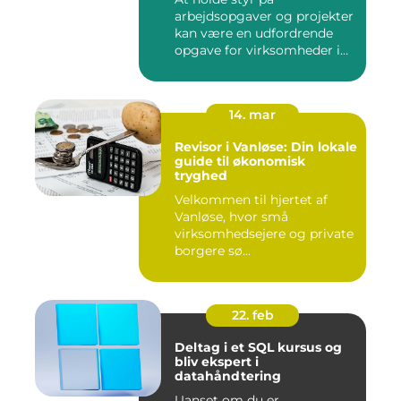
arbejdsopgaver og projekter
kan være en udfordrende
opgave for virksomheder i
enhve...
14. mar
Revisor i Vanløse: Din lokale
guide til økonomisk
tryghed
Velkommen til hjertet af
Vanløse, hvor små
virksomhedsejere og private
borgere sø...
22. feb
Deltag i et SQL kursus og
bliv ekspert i
datahåndtering
Uanset om du er