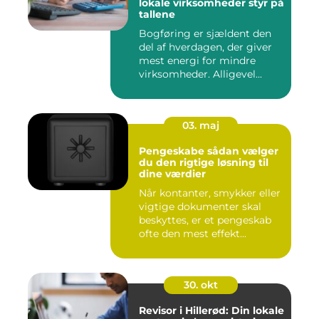
lokale virksomheder styr på
tallene
Bogføring er sjældent den
del af hverdagen, der giver
mest energi for mindre
virksomheder. Alligevel...
03. maj
Pengeskabe sådan vælger
du den rigtige løsning til
dine værdier
Når kontanter, smykker eller
vigtige dokumenter skal
beskyttes, er et pengeskab
ofte den mest effekt...
30. okt
Revisor i Hillerød: Din lokale