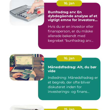
16. jan
Bunfradrag arv: En
dybdegående analyse af et
vigtigt emne for investorer
og finansfolk
Hvis du er en investor eller
finansperson, er du måske
allerede bekendt med
begrebet "bunfradrag arv...
16. jan
Månedsfradrag: Alt, du bør
vide
Indledning: Månedsfradrag er
et begreb, der ofte bliver
diskuteret inden for
investerings- og finans...
15. jan