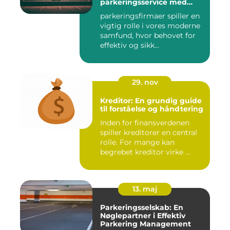
parkeringsservice med
fokus på kundetilfredshed
parkeringsfirmaer spiller en
vigtig rolle i vores moderne
samfund, hvor behovet for
effektiv og sikk...
29. nov
Kreditor: En grundig guide
til forståelse og håndtering
Inden for finansverdenen
spiller kreditorer en central
rolle. For mange kan
begrebet kreditor virke ...
13. maj
Parkeringsselskab: En
Nøglepartner i Effektiv
Parkering Management