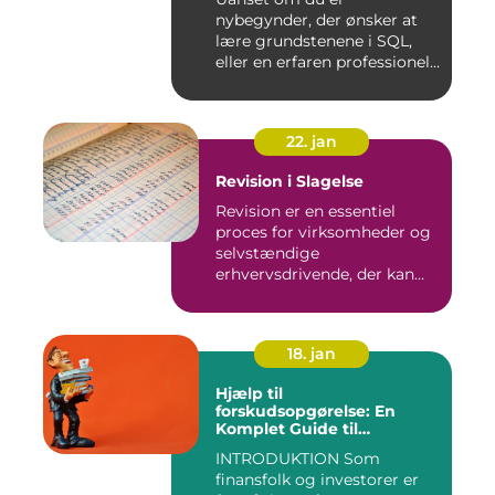
nybegynder, der ønsker at
lære grundstenene i SQL,
eller en erfaren professionel,
de...
22. jan
Revision i Slagelse
Revision er en essentiel
proces for virksomheder og
selvstændige
erhvervsdrivende, der kan
sikre, at...
18. jan
Hjælp til
forskudsopgørelse: En
Komplet Guide til
Finansfolk og Investorer
INTRODUKTION Som
finansfolk og investorer er