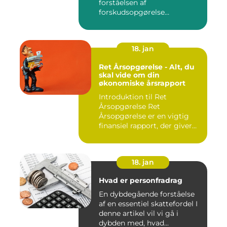
forståelsen af
forskudsopgørelse
afgørende for at kunn...
18. jan
Ret Årsopgørelse - Alt, du
skal vide om din
økonomiske årsrapport
Introduktion til Ret
Årsopgørelse Ret
Årsopgørelse er en vigtig
finansiel rapport, der giver
invest...
18. jan
Hvad er personfradrag
En dybdegående forståelse
af en essentiel skattefordel I
denne artikel vil vi gå i
dybden med, hvad...