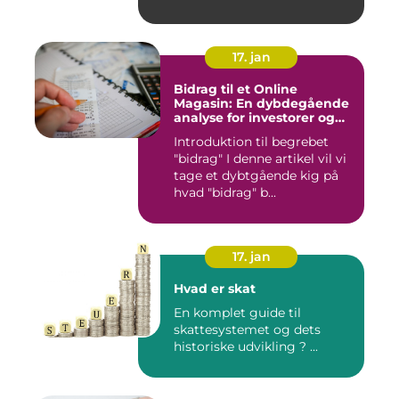
17. jan
Bidrag til et Online
Magasin: En dybdegående
analyse for investorer og
finansfolk
Introduktion til begrebet
"bidrag" I denne artikel vil vi
tage et dybtgående kig på
hvad "bidrag" b...
17. jan
Hvad er skat
En komplet guide til
skattesystemet og dets
historiske udvikling ? ...