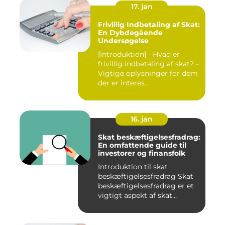
17. jan
Frivillig Indbetaling af Skat:
En Dybdegående
Undersøgelse
[Introduktion] - Hvad er
frivillig indbetaling af skat? -
Vigtige oplysninger for dem
der er interes...
16. jan
Skat beskæftigelsesfradrag:
En omfattende guide til
investorer og finansfolk
Introduktion til skat
beskæftigelsesfradrag Skat
beskæftigelsesfradrag er et
vigtigt aspekt af skat...