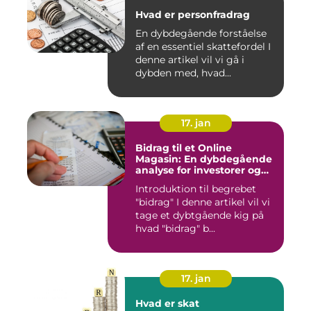
Hvad er personfradrag
En dybdegående forståelse
af en essentiel skattefordel I
denne artikel vil vi gå i
dybden med, hvad...
17. jan
Bidrag til et Online
Magasin: En dybdegående
analyse for investorer og
finansfolk
Introduktion til begrebet
"bidrag" I denne artikel vil vi
tage et dybtgående kig på
hvad "bidrag" b...
17. jan
Hvad er skat