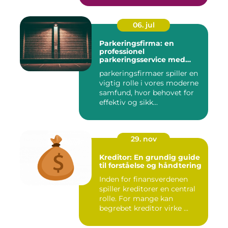
06. jul
Parkeringsfirma: en
professionel
parkeringsservice med
fokus på kundetilfredshed
parkeringsfirmaer spiller en
vigtig rolle i vores moderne
samfund, hvor behovet for
effektiv og sikk...
29. nov
Kreditor: En grundig guide
til forståelse og håndtering
Inden for finansverdenen
spiller kreditorer en central
rolle. For mange kan
begrebet kreditor virke ...