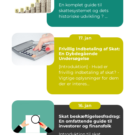
En komplet guide til
skattesystemet og dets
historiske udvikling ? ...
17. jan
Frivillig Indbetaling af Skat:
En Dybdegående
Undersøgelse
[Introduktion] - Hvad er
frivillig indbetaling af skat? -
Vigtige oplysninger for dem
der er interes...
16. jan
Skat beskæftigelsesfradrag:
En omfattende guide til
investorer og finansfolk
Introduktion til skat