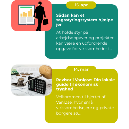
15. apr
Sådan kan et
sagsstyringssystem hjælpe
jer
At holde styr på
arbejdsopgaver og projekter
kan være en udfordrende
opgave for virksomheder i
enhve...
14. mar
Revisor i Vanløse: Din lokale
guide til økonomisk
tryghed
Velkommen til hjertet af
Vanløse, hvor små
virksomhedsejere og private
borgere sø...