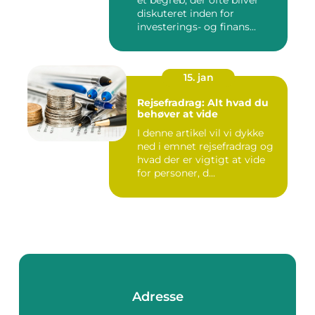
et begreb, der ofte bliver
diskuteret inden for
investerings- og finans...
15. jan
Rejsefradrag: Alt hvad du
behøver at vide
I denne artikel vil vi dykke
ned i emnet rejsefradrag og
hvad der er vigtigt at vide
for personer, d...
Adresse