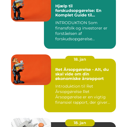
Hjælp til
forskudsopgørelse: En
Komplet Guide til
Finansfolk og Investorer
INTRODUKTION Som
finansfolk og investorer er
forståelsen af
forskudsopgørelse
afgørende for at kunn...
18. jan
Ret Årsopgørelse - Alt, du
skal vide om din
økonomiske årsrapport
Introduktion til Ret
Årsopgørelse Ret
Årsopgørelse er en vigtig
finansiel rapport, der giver
invest...
18. jan