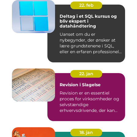
22. feb
Deltag i et SQL kursus og
bliv ekspert i
datahåndtering
Uanset om du er
nybegynder, der ønsker at
lære grundstenene i SQL,
eller en erfaren professionel,
de...
22. jan
Revision i Slagelse
Revision er en essentiel
proces for virksomheder og
selvstændige
erhvervsdrivende, der kan
sikre, at...
18. jan