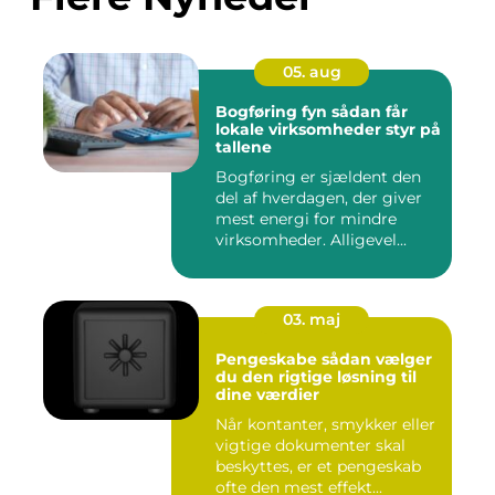
05. aug
Bogføring fyn sådan får
lokale virksomheder styr på
tallene
Bogføring er sjældent den
del af hverdagen, der giver
mest energi for mindre
virksomheder. Alligevel...
03. maj
Pengeskabe sådan vælger
du den rigtige løsning til
dine værdier
Når kontanter, smykker eller
vigtige dokumenter skal
beskyttes, er et pengeskab
ofte den mest effekt...