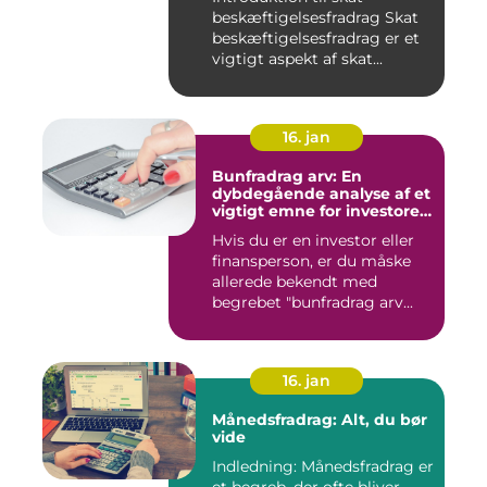
beskæftigelsesfradrag Skat
beskæftigelsesfradrag er et
vigtigt aspekt af skat...
16. jan
Bunfradrag arv: En
dybdegående analyse af et
vigtigt emne for investorer
og finansfolk
Hvis du er en investor eller
finansperson, er du måske
allerede bekendt med
begrebet "bunfradrag arv...
16. jan
Månedsfradrag: Alt, du bør
vide
Indledning: Månedsfradrag er