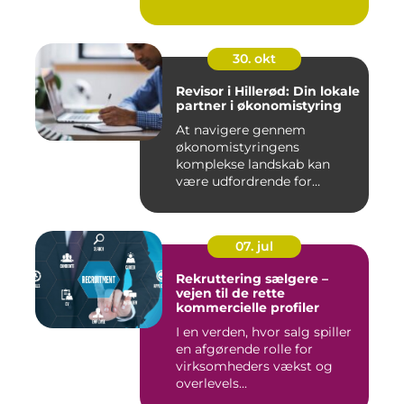
30. okt
Revisor i Hillerød: Din lokale
partner i økonomistyring
At navigere gennem
økonomistyringens
komplekse landskab kan
være udfordrende for
mange ...
07. jul
Rekruttering sælgere –
vejen til de rette
kommercielle profiler
I en verden, hvor salg spiller
en afgørende rolle for
virksomheders vækst og
overlevels...