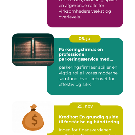
en afgørende rolle for
virksomheders vækst og
overlevels...
06. jul
Parkeringsfirma: en
professionel
parkeringsservice med
fokus på kundetilfredshed
parkeringsfirmaer spiller en
vigtig rolle i vores moderne
samfund, hvor behovet for
effektiv og sikk...
29. nov
Kreditor: En grundig guide
til forståelse og håndtering
Inden for finansverdenen