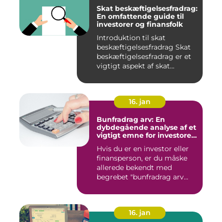
Skat beskæftigelsesfradrag:
En omfattende guide til
investorer og finansfolk
Introduktion til skat
beskæftigelsesfradrag Skat
beskæftigelsesfradrag er et
vigtigt aspekt af skat...
16. jan
Bunfradrag arv: En
dybdegående analyse af et
vigtigt emne for investorer
og finansfolk
Hvis du er en investor eller
finansperson, er du måske
allerede bekendt med
begrebet "bunfradrag arv...
16. jan