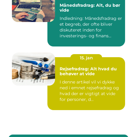
Månedsfradrag: Alt, du bør
vide
Indledning: Månedsfradrag er
et begreb, der ofte bliver
diskuteret inden for
investerings- og finans...
15. jan
Rejsefradrag: Alt hvad du
behøver at vide
I denne artikel vil vi dykke
ned i emnet rejsefradrag og
hvad der er vigtigt at vide
for personer, d...