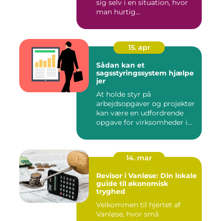
sig selv i en situation, hvor
man hurtig...
15. apr
Sådan kan et
sagsstyringssystem hjælpe
jer
At holde styr på
arbejdsopgaver og projekter
kan være en udfordrende
opgave for virksomheder i
enhve...
14. mar
Revisor i Vanløse: Din lokale
guide til økonomisk
tryghed
Velkommen til hjertet af
Vanløse, hvor små