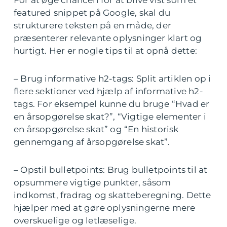
For at øge chancen for at blive vist som et
featured snippet på Google, skal du
strukturere teksten på en måde, der
præsenterer relevante oplysninger klart og
hurtigt. Her er nogle tips til at opnå dette:
– Brug informative h2-tags: Split artiklen op i
flere sektioner ved hjælp af informative h2-
tags. For eksempel kunne du bruge “Hvad er
en årsopgørelse skat?”, “Vigtige elementer i
en årsopgørelse skat” og “En historisk
gennemgang af årsopgørelse skat”.
– Opstil bulletpoints: Brug bulletpoints til at
opsummere vigtige punkter, såsom
indkomst, fradrag og skatteberegning. Dette
hjælper med at gøre oplysningerne mere
overskuelige og letlæselige.