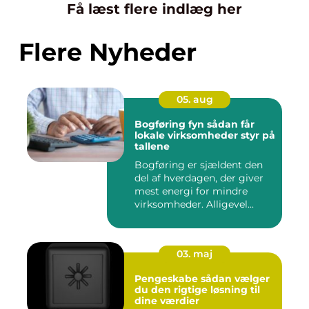
Få læst flere indlæg her
Flere Nyheder
05. aug
Bogføring fyn sådan får
lokale virksomheder styr på
tallene
Bogføring er sjældent den
del af hverdagen, der giver
mest energi for mindre
virksomheder. Alligevel...
03. maj
Pengeskabe sådan vælger
du den rigtige løsning til
dine værdier