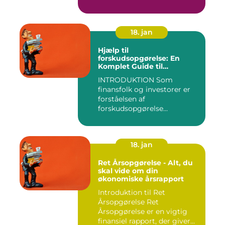
sikre, at...
18. jan
Hjælp til
forskudsopgørelse: En
Komplet Guide til
Finansfolk og Investorer
INTRODUKTION Som
finansfolk og investorer er
forståelsen af
forskudsopgørelse
afgørende for at kunn...
18. jan
Ret Årsopgørelse - Alt, du
skal vide om din
økonomiske årsrapport
Introduktion til Ret
Årsopgørelse Ret
Årsopgørelse er en vigtig
finansiel rapport, der giver