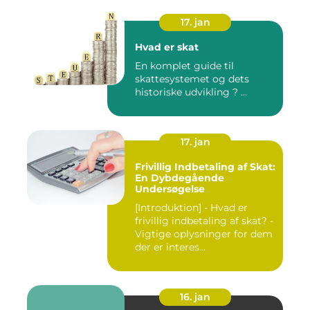
17. jan
Hvad er skat
En komplet guide til
skattesystemet og dets
historiske udvikling ? ...
17. jan
Frivillig Indbetaling af Skat:
En Dybdegående
Undersøgelse
[Introduktion] - Hvad er
frivillig indbetaling af skat? -
Vigtige oplysninger for dem
der er interes...
16. jan