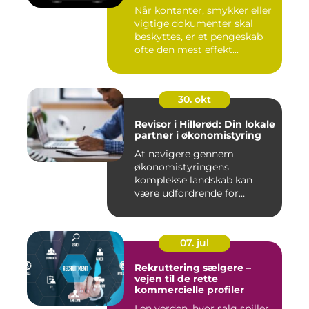
Når kontanter, smykker eller
vigtige dokumenter skal
beskyttes, er et pengeskab
ofte den mest effekt...
30. okt
Revisor i Hillerød: Din lokale
partner i økonomistyring
At navigere gennem
økonomistyringens
komplekse landskab kan
være udfordrende for
mange ...
07. jul
Rekruttering sælgere –
vejen til de rette
kommercielle profiler
I en verden, hvor salg spiller