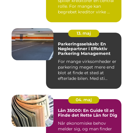
spiller kreditorer en central
rolle. For mange kan
begrebet kreditor virke ...
13. maj
Parkeringsselskab: En
Nøglepartner i Effektiv
Parkering Management
For mange virksomheder er
parkering meget mere end
blot at finde et sted at
efterlade bilen. Med sti...
04. maj
Lån 35000: En Guide til at
Finde det Rette Lån for Dig
Når økonomiske behov
melder sig, og man finder