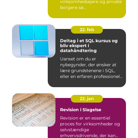
virksomhedsejere og private
borgere sø...
22. feb
Deltag i et SQL kursus og
bliv ekspert i
datahåndtering
Uanset om du er
nybegynder, der ønsker at
lære grundstenene i SQL,
eller en erfaren professionel,
de...
22. jan
Revision i Slagelse
Revision er en essentiel
proces for virksomheder og
selvstændige
erhvervsdrivende, der kan