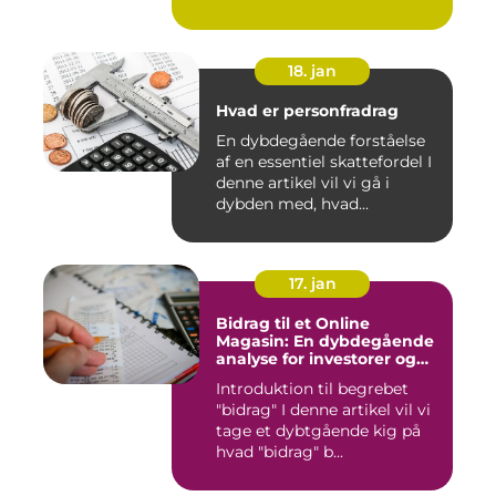
invest...
18. jan
Hvad er personfradrag
En dybdegående forståelse
af en essentiel skattefordel I
denne artikel vil vi gå i
dybden med, hvad...
17. jan
Bidrag til et Online
Magasin: En dybdegående
analyse for investorer og
finansfolk
Introduktion til begrebet
"bidrag" I denne artikel vil vi
tage et dybtgående kig på
hvad "bidrag" b...