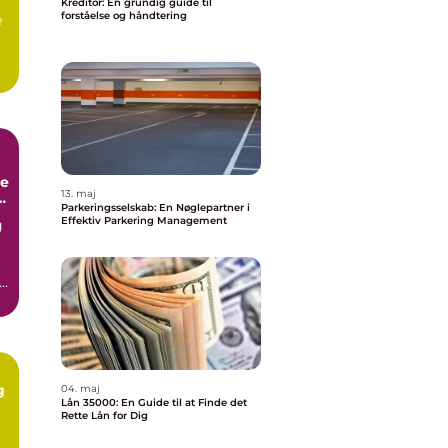
Kreditor: En grundig guide til
forståelse og håndtering
e
de
13. maj
Parkeringsselskab: En Nøglepartner i
Effektiv Parkering Management
g
t
g
04. maj
Lån 35000: En Guide til at Finde det
Rette Lån for Dig