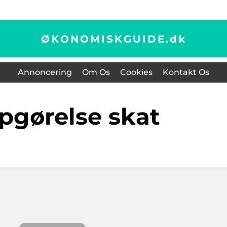
ØKONOMISKGUIDE.
dk
Annoncering
Om Os
Cookies
Kontakt Os
opgørelse skat