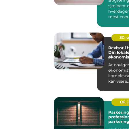
Bogføring
sjældent d
hverdagen
mest ener
mindre vi
Alligevel...
30. 
Revisor i 
Din lokale
økonomis
At navige
økonomis
komplekse
kan være
udfordren
mange ...
06. j
Parkering
professio
parkering
med foku