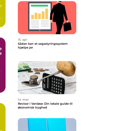
er
15. apr
Sådan kan et sagsstyringssystem
hjælpe jer
e
e
g
14. mar
Revisor i Vanløse: Din lokale guide til
økonomisk tryghed