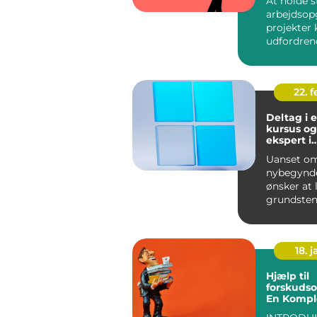
At holde s
arbejdsop
projekter
udfordren
for virkso
enhve...
22. 
Deltag i 
kursus og
ekspert i
datahånd
Uanset om
nybegynde
ønsker at
grundsten
eller en e
professione
18. j
Hjælp til
forskudso
En Komple
Finansfol