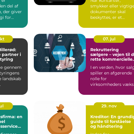
 er
Når kontanter,
en del af
smykker eller vigtig
, der giver
dokumenter skal
gi for
beskyttes, er et
rksomheder.
pengeskab ofte den
mest effekt...
okt
07. jul
Hillerød:
Rekruttering
 partner i
sælgere – vejen til 
tyring
rette kommercielle
profiler
re gennem
I en verden, hvor sal
tyringens
spiller en afgørende
 landskab
rolle for
virksomheders væks
de for
og overlevels...
ul
29. nov
sfirma: en
Kreditor: En grundi
nel
guide til forståelse
sservice
og håndtering
s på