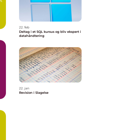
et
g
22. feb
Deltag i et SQL kursus og bliv ekspert i
datahåndtering
r
22. jan
Revision i Slagelse