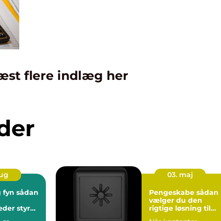
æst flere indlæg her
der
aug
03. maj
 sådan
Pengeskabe sådan
vælger du den
der styr
rigtige løsning til
e
dine værdier