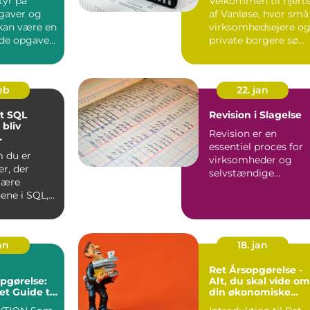
tyr på
Velkommen til hjert
gaver og
af Vanløse, hvor små
 kan være en
virksomhedsejere o
de opgave
private borgere sø...
mheder i
feb
22. jan
et SQL
Revision i Slagelse
 bliv
Revision er en
essentiel proces for
tering
 du er
virksomheder og
r, der
selvstændige
 lære
erhvervsdrivende, de
ene i SQL,
kan sikre, at...
rfaren
l, de...
an
18. jan
Ret Årsopgørelse -
pgørelse:
Alt, du skal vide om
t Guide til
din økonomiske
k og
årsrapport