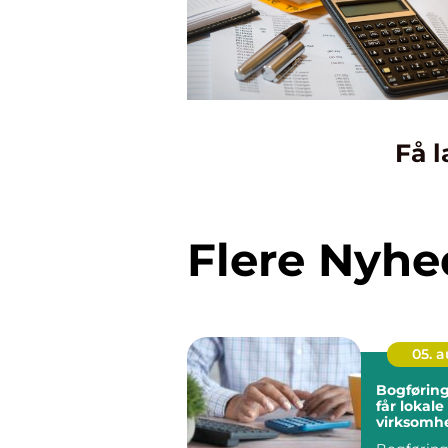
Få l
Flere Nyhe
05. 
Bogføring fyn
får lokale
virksomhe
på tallen