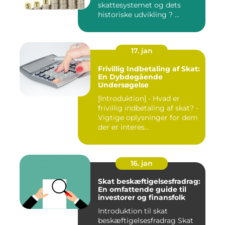
skattesystemet og dets
historiske udvikling ? ...
17. jan
Frivillig Indbetaling af Skat:
En Dybdegående
Undersøgelse
[Introduktion] - Hvad er
frivillig indbetaling af skat? -
Vigtige oplysninger for dem
der er interes...
16. jan
Skat beskæftigelsesfradrag:
En omfattende guide til
investorer og finansfolk
Introduktion til skat
beskæftigelsesfradrag Skat