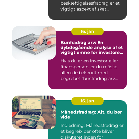
beskæftigelsesfradrag er et
vigtigt aspekt af skat...
16. jan
Bunfradrag arv: En
dybdegående analyse af et
vigtigt emne for investorer
og finansfolk
Hvis du er en investor eller
finansperson, er du måske
allerede bekendt med
begrebet "bunfradrag arv...
16. jan
Månedsfradrag: Alt, du bør
vide
Indledning: Månedsfradrag er
et begreb, der ofte bliver
diskuteret inden for