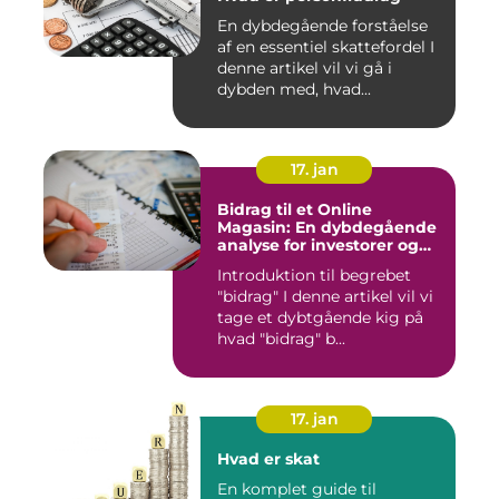
En dybdegående forståelse
af en essentiel skattefordel I
denne artikel vil vi gå i
dybden med, hvad...
17. jan
Bidrag til et Online
Magasin: En dybdegående
analyse for investorer og
finansfolk
Introduktion til begrebet
"bidrag" I denne artikel vil vi
tage et dybtgående kig på
hvad "bidrag" b...
17. jan
Hvad er skat
En komplet guide til