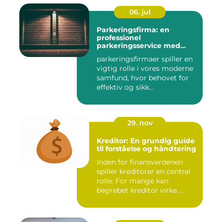
06. jul
Parkeringsfirma: en
professionel
parkeringsservice med
fokus på kundetilfredshed
parkeringsfirmaer spiller en
vigtig rolle i vores moderne
samfund, hvor behovet for
effektiv og sikk...
29. nov
Kreditor: En grundig guide
til forståelse og håndtering
Inden for finansverdenen
spiller kreditorer en central
rolle. For mange kan
begrebet kreditor virke ...