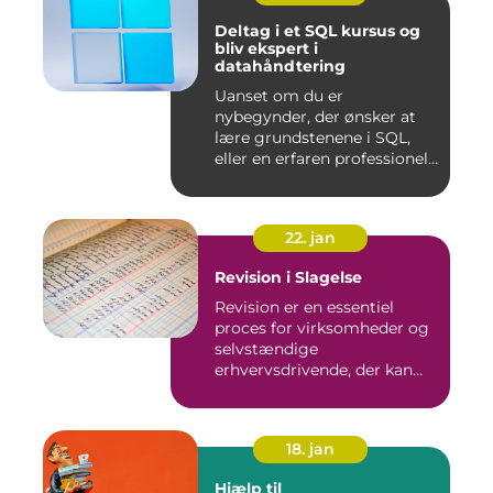
Deltag i et SQL kursus og
bliv ekspert i
datahåndtering
Uanset om du er
nybegynder, der ønsker at
lære grundstenene i SQL,
eller en erfaren professionel,
de...
22. jan
Revision i Slagelse
Revision er en essentiel
proces for virksomheder og
selvstændige
erhvervsdrivende, der kan
sikre, at...
18. jan
Hjælp til