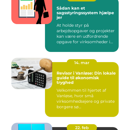
Sådan kan et
sagsstyringssystem hjælpe
jer
At holde styr på
arbejdsopgaver og projekter
kan være en udfordrende
opgave for virksomheder i
enhve...
14. mar
Revisor i Vanløse: Din lokale
guide til økonomisk
tryghed
Velkommen til hjertet af
Vanløse, hvor små
virksomhedsejere og private
borgere sø...
22. feb