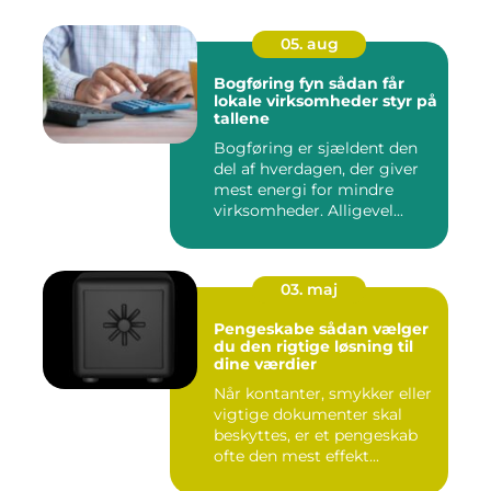
05. aug
Bogføring fyn sådan får
lokale virksomheder styr på
tallene
Bogføring er sjældent den
del af hverdagen, der giver
mest energi for mindre
virksomheder. Alligevel...
03. maj
Pengeskabe sådan vælger
du den rigtige løsning til
dine værdier
Når kontanter, smykker eller
vigtige dokumenter skal
beskyttes, er et pengeskab
ofte den mest effekt...