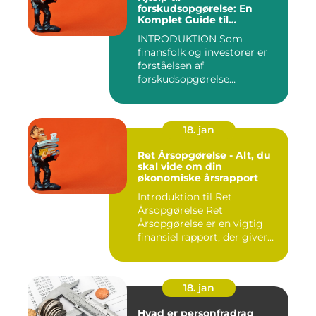
forskudsopgørelse: En
Komplet Guide til
Finansfolk og Investorer
INTRODUKTION Som
finansfolk og investorer er
forståelsen af
forskudsopgørelse
afgørende for at kunn...
18. jan
Ret Årsopgørelse - Alt, du
skal vide om din
økonomiske årsrapport
Introduktion til Ret
Årsopgørelse Ret
Årsopgørelse er en vigtig
finansiel rapport, der giver
invest...
18. jan
Hvad er personfradrag