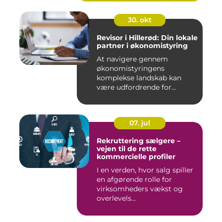
30. okt
Revisor i Hillerød: Din lokale
partner i økonomistyring
At navigere gennem
økonomistyringens
komplekse landskab kan
være udfordrende for
mange ...
07. jul
Rekruttering sælgere –
vejen til de rette
kommercielle profiler
I en verden, hvor salg spiller
en afgørende rolle for
virksomheders vækst og
overlevels...