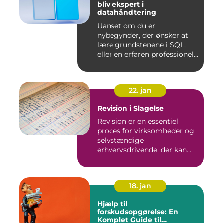
bliv ekspert i
datahåndtering
Uanset om du er
nybegynder, der ønsker at
lære grundstenene i SQL,
eller en erfaren professionel,
de...
22. jan
Revision i Slagelse
Revision er en essentiel
proces for virksomheder og
selvstændige
erhvervsdrivende, der kan
sikre, at...
18. jan
Hjælp til
forskudsopgørelse: En
Komplet Guide til