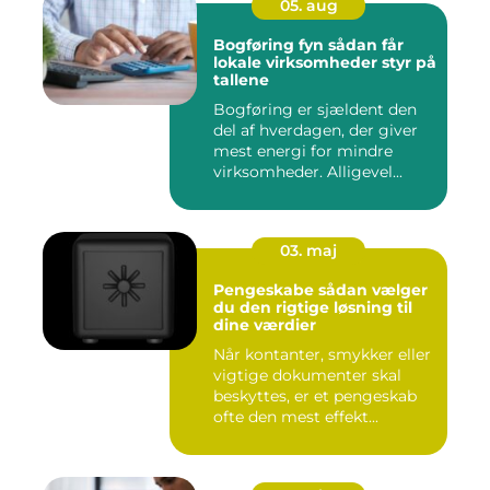
05. aug
Bogføring fyn sådan får
lokale virksomheder styr på
tallene
Bogføring er sjældent den
del af hverdagen, der giver
mest energi for mindre
virksomheder. Alligevel...
03. maj
Pengeskabe sådan vælger
du den rigtige løsning til
dine værdier
Når kontanter, smykker eller
vigtige dokumenter skal
beskyttes, er et pengeskab
ofte den mest effekt...