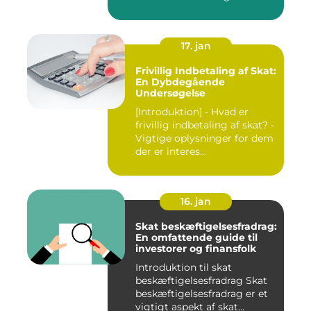
17. jan
Frivillig Indbetaling af Skat:
En Dybdegående
Undersøgelse
[Introduktion] - Hvad er
frivillig indbetaling af skat? -
Vigtige oplysninger for dem
der er interes...
16. jan
Skat beskæftigelsesfradrag:
En omfattende guide til
investorer og finansfolk
Introduktion til skat
beskæftigelsesfradrag Skat
beskæftigelsesfradrag er et
vigtigt aspekt af skat...