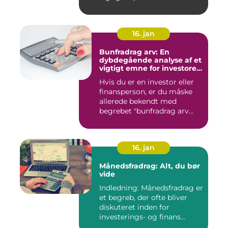
16. jan
Bunfradrag arv: En
dybdegående analyse af et
vigtigt emne for investorer
og finansfolk
Hvis du er en investor eller
finansperson, er du måske
allerede bekendt med
begrebet "bunfradrag arv...
16. jan
Månedsfradrag: Alt, du bør
vide
Indledning: Månedsfradrag er
et begreb, der ofte bliver
diskuteret inden for
investerings- og finans...