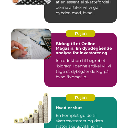
af en essentiel skattefordel I
denne artikel vil vi gå i
dybden med, hvad...
17. jan
Bidrag til et Online
Magasin: En dybdegående
analyse for investorer og
finansfolk
Introduktion til begrebet
"bidrag" I denne artikel vil vi
tage et dybtgående kig på
hvad "bidrag" b...
17. jan
Hvad er skat
En komplet guide til
skattesystemet og dets
historiske udvikling ? ...