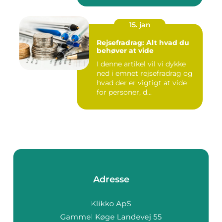
15. jan
Rejsefradrag: Alt hvad du
behøver at vide
I denne artikel vil vi dykke
ned i emnet rejsefradrag og
hvad der er vigtigt at vide
for personer, d...
Adresse