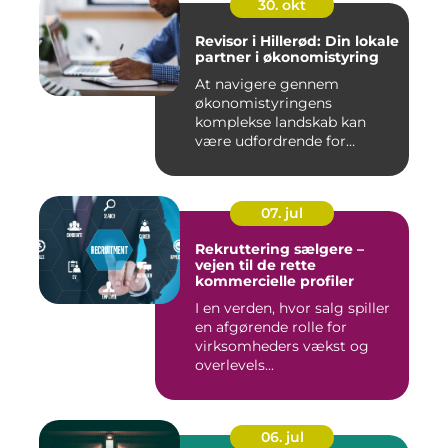
30. okt
Revisor i Hillerød: Din lokale
partner i økonomistyring
At navigere gennem
økonomistyringens
komplekse landskab kan
være udfordrende for
mange ...
07. jul
Rekruttering sælgere –
vejen til de rette
kommercielle profiler
I en verden, hvor salg spiller
en afgørende rolle for
virksomheders vækst og
overlevels...
06. jul