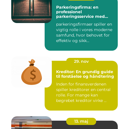
Parkeringsfirma: en
professionel
parkeringsservice med
fokus på kundetilfredshed
parkeringsfirmaer spiller en
vigtig rolle i vores moderne
samfund, hvor behovet for
effektiv og sikk...
29. nov
Kreditor: En grundig guide
til forståelse og håndtering
Inden for finansverdenen
spiller kreditorer en central
rolle. For mange kan
begrebet kreditor virke ...
13. maj