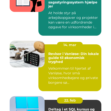
sagsstyringssystem hjælpe
jer
At holde styr på
arbejdsopgaver og projekter
kan være en udfordrende
opgave for virksomheder i
enhve...
14. mar
Revisor i Vanløse: Din lokale
guide til økonomisk
tryghed
Velkommen til hjertet af
Vanløse, hvor små
virksomhedsejere og private
borgere sø...
22. feb
Deltag i et SQL kursus og