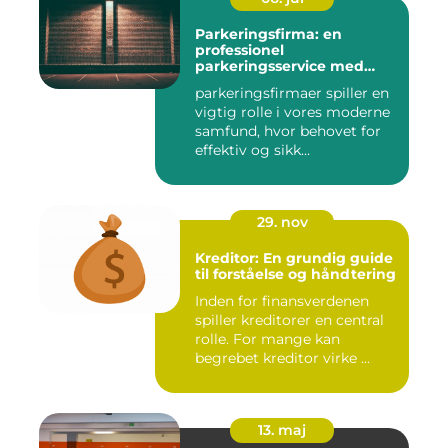
Parkeringsfirma: en
professionel
parkeringsservice med
fokus på kundetilfredshed
parkeringsfirmaer spiller en
vigtig rolle i vores moderne
samfund, hvor behovet for
effektiv og sikk...
29. nov
Kreditor: En grundig guide
til forståelse og håndtering
Inden for finansverdenen
spiller kreditorer en central
rolle. For mange kan
begrebet kreditor virke ...
13. maj