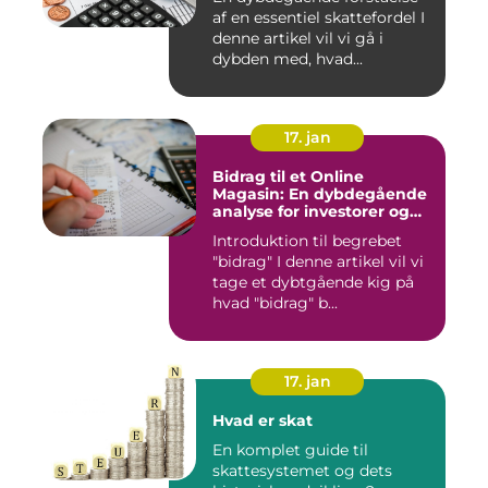
af en essentiel skattefordel I
denne artikel vil vi gå i
dybden med, hvad...
17. jan
Bidrag til et Online
Magasin: En dybdegående
analyse for investorer og
finansfolk
Introduktion til begrebet
"bidrag" I denne artikel vil vi
tage et dybtgående kig på
hvad "bidrag" b...
17. jan
Hvad er skat
En komplet guide til
skattesystemet og dets