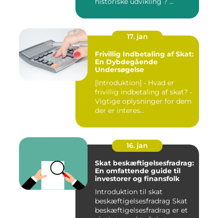
historiske udvikling ? ...
17. jan
Frivillig Indbetaling af Skat:
En Dybdegående
Undersøgelse
[Introduktion] - Hvad er
frivillig indbetaling af skat? -
Vigtige oplysninger for dem
der er interes...
16. jan
Skat beskæftigelsesfradrag:
En omfattende guide til
investorer og finansfolk
Introduktion til skat
beskæftigelsesfradrag Skat
beskæftigelsesfradrag er et