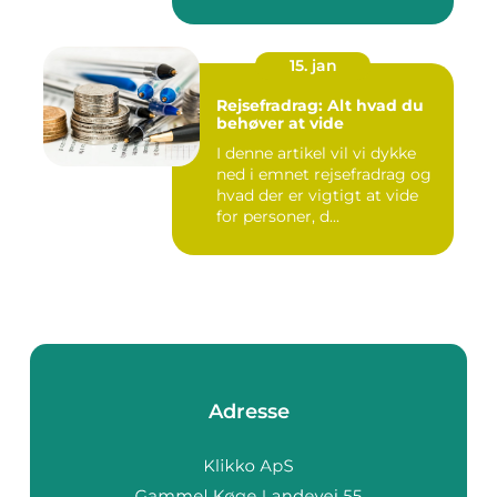
15. jan
Rejsefradrag: Alt hvad du
behøver at vide
I denne artikel vil vi dykke
ned i emnet rejsefradrag og
hvad der er vigtigt at vide
for personer, d...
Adresse