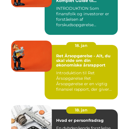
Komplet Guide til
Finansfolk og Investorer
INTRODUKTION Som
finansfolk og investorer er
forståelsen af
forskudsopgørelse
afgørende for at kunn...
18. jan
Ret Årsopgørelse - Alt, du
skal vide om din
økonomiske årsrapport
Introduktion til Ret
Årsopgørelse Ret
Årsopgørelse er en vigtig
finansiel rapport, der giver
invest...
18. jan
Hvad er personfradrag
En dybdegående forståelse