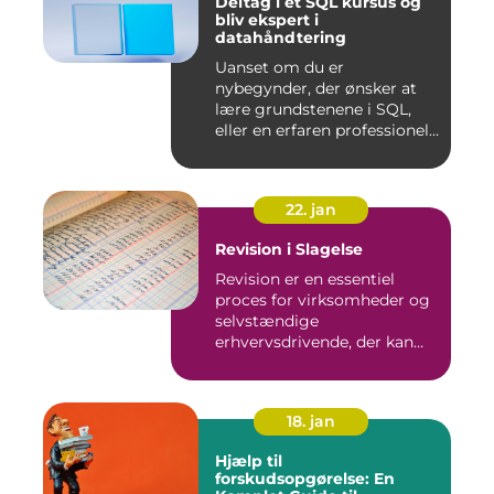
Deltag i et SQL kursus og
bliv ekspert i
datahåndtering
Uanset om du er
nybegynder, der ønsker at
lære grundstenene i SQL,
eller en erfaren professionel,
de...
22. jan
Revision i Slagelse
Revision er en essentiel
proces for virksomheder og
selvstændige
erhvervsdrivende, der kan
sikre, at...
18. jan
Hjælp til
forskudsopgørelse: En