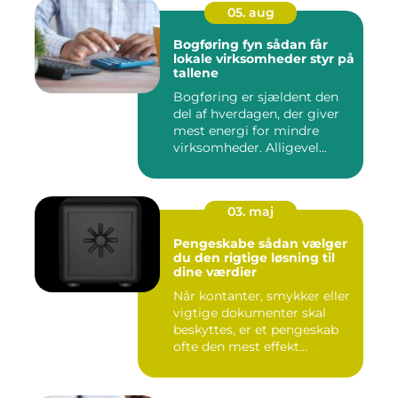
05. aug
Bogføring fyn sådan får
lokale virksomheder styr på
tallene
Bogføring er sjældent den
del af hverdagen, der giver
mest energi for mindre
virksomheder. Alligevel...
03. maj
Pengeskabe sådan vælger
du den rigtige løsning til
dine værdier
Når kontanter, smykker eller
vigtige dokumenter skal
beskyttes, er et pengeskab
ofte den mest effekt...