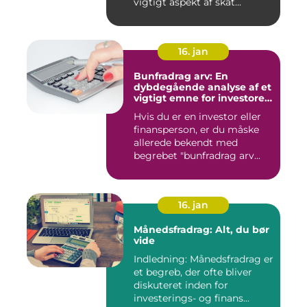
vigtigt aspekt af skat...
16. jan
Bunfradrag arv: En
dybdegående analyse af et
vigtigt emne for investorer
og finansfolk
Hvis du er en investor eller
finansperson, er du måske
allerede bekendt med
begrebet "bunfradrag arv...
16. jan
Månedsfradrag: Alt, du bør
vide
Indledning: Månedsfradrag er
et begreb, der ofte bliver
diskuteret inden for
investerings- og finans...