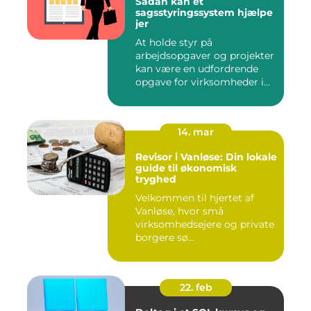
Sådan kan et
sagsstyringssystem hjælpe
jer
At holde styr på
arbejdsopgaver og projekter
kan være en udfordrende
opgave for virksomheder i
enhve...
14. mar
Revisor i Vanløse: Din lokale
guide til økonomisk
tryghed
Velkommen til hjertet af
Vanløse, hvor små
virksomhedsejere og private
borgere sø...
22. feb