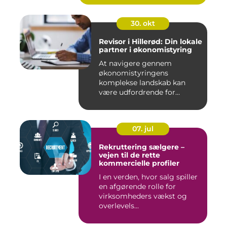
30. okt
Revisor i Hillerød: Din lokale
partner i økonomistyring
At navigere gennem
økonomistyringens
komplekse landskab kan
være udfordrende for
mange ...
07. jul
Rekruttering sælgere –
vejen til de rette
kommercielle profiler
I en verden, hvor salg spiller
en afgørende rolle for
virksomheders vækst og
overlevels...