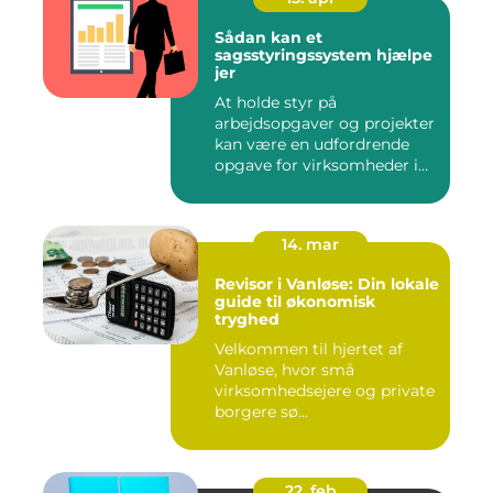
Sådan kan et
sagsstyringssystem hjælpe
jer
At holde styr på
arbejdsopgaver og projekter
kan være en udfordrende
opgave for virksomheder i
enhve...
14. mar
Revisor i Vanløse: Din lokale
guide til økonomisk
tryghed
Velkommen til hjertet af
Vanløse, hvor små
virksomhedsejere og private
borgere sø...
22. feb