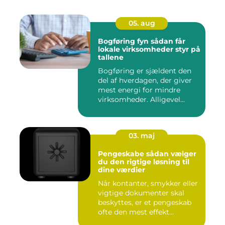
05. aug
Bogføring fyn sådan får
lokale virksomheder styr på
tallene
Bogføring er sjældent den
del af hverdagen, der giver
mest energi for mindre
virksomheder. Alligevel...
03. maj
Pengeskabe sådan vælger
du den rigtige løsning til
dine værdier
Når kontanter, smykker eller
vigtige dokumenter skal
beskyttes, er et pengeskab
ofte den mest effekt...