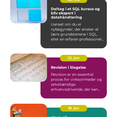
Deltag i et SQL kursus og
bliv ekspert i
datahåndtering
Uanset om du er
nybegynder, der ønsker at
lære grundstenene i SQL,
eller en erfaren professionel,
de...
22. jan
Revision i Slagelse
Revision er en essentiel
proces for virksomheder og
selvstændige
erhvervsdrivende, der kan
sikre, at...
18. jan