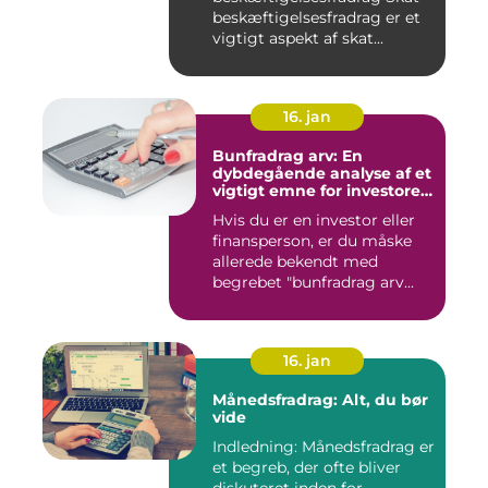
beskæftigelsesfradrag er et
vigtigt aspekt af skat...
16. jan
Bunfradrag arv: En
dybdegående analyse af et
vigtigt emne for investorer
og finansfolk
Hvis du er en investor eller
finansperson, er du måske
allerede bekendt med
begrebet "bunfradrag arv...
16. jan
Månedsfradrag: Alt, du bør
vide
Indledning: Månedsfradrag er
et begreb, der ofte bliver