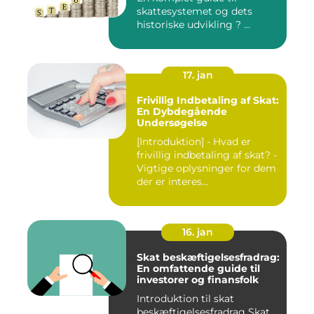
skattesystemet og dets
historiske udvikling ? ...
17. jan
Frivillig Indbetaling af Skat:
En Dybdegående
Undersøgelse
[Introduktion] - Hvad er
frivillig indbetaling af skat? -
Vigtige oplysninger for dem
der er interes...
16. jan
Skat beskæftigelsesfradrag:
En omfattende guide til
investorer og finansfolk
Introduktion til skat
beskæftigelsesfradrag Skat