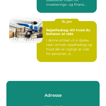
diskuteret inden for
investerings- og finans...
15. jan
Rejsefradrag: Alt hvad du
behøver at vide
I denne artikel vil vi dykke
ned i emnet rejsefradrag og
hvad der er vigtigt at vide
for personer, d...
Adresse