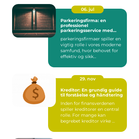
06. jul
Parkeringsfirma: en
professionel
parkeringsservice med
fokus på kundetilfredshed
parkeringsfirmaer spiller en
vigtig rolle i vores moderne
samfund, hvor behovet for
effektiv og sikk...
29. nov
Kreditor: En grundig guide
til forståelse og håndtering
Inden for finansverdenen
spiller kreditorer en central
rolle. For mange kan
begrebet kreditor virke ...