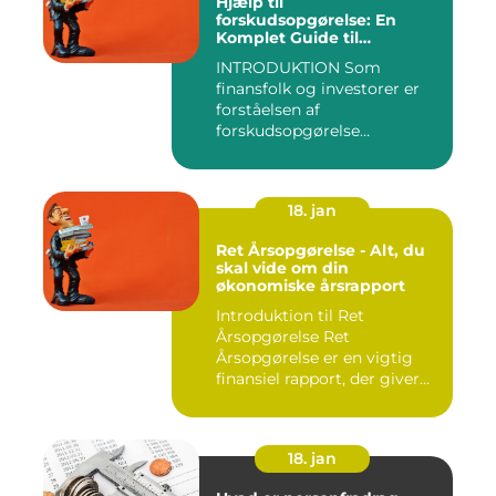
Hjælp til
forskudsopgørelse: En
Komplet Guide til
Finansfolk og Investorer
INTRODUKTION Som
finansfolk og investorer er
forståelsen af
forskudsopgørelse
afgørende for at kunn...
18. jan
Ret Årsopgørelse - Alt, du
skal vide om din
økonomiske årsrapport
Introduktion til Ret
Årsopgørelse Ret
Årsopgørelse er en vigtig
finansiel rapport, der giver
invest...
18. jan