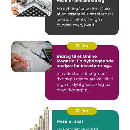
Hvad er personfradrag
En dybdegående forståelse
af en essentiel skattefordel I
denne artikel vil vi gå i
dybden med, hvad...
17. jan
Bidrag til et Online
Magasin: En dybdegående
analyse for investorer og
finansfolk
Introduktion til begrebet
"bidrag" I denne artikel vil vi
tage et dybtgående kig på
hvad "bidrag" b...
17. jan
Hvad er skat
En komplet guide til