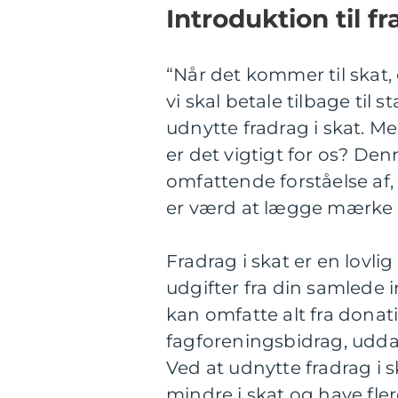
Introduktion til fr
“Når det kommer til skat,
vi skal betale tilbage til
udnytte fradrag i skat. Me
er det vigtigt for os? Den
omfattende forståelse af,
er værd at lægge mærke ti
Fradrag i skat er en lovl
udgifter fra din samlede 
kan omfatte alt fra donat
fagforeningsbidrag, udda
Ved at udnytte fradrag i 
mindre i skat og have fler