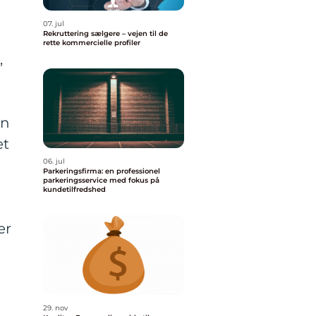
07. jul
Rekruttering sælgere – vejen til de
rette kommercielle profiler
,
en
et
06. jul
Parkeringsfirma: en professionel
parkeringsservice med fokus på
kundetilfredshed
er
29. nov