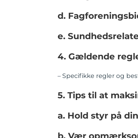
d. Fagforeningsb
e. Sundhedsrelate
4. Gældende regler
– Specifikke regler og bes
5. Tips til at mak
a. Hold styr på di
b. Vær opmærkso