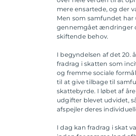
over hele verden til at opn
mere ensartede, og der var
Men som samfundet har udv
gennemgået ændringer o
skiftende behov.
I begyndelsen af det 20. 
fradrag i skatten som inc
og fremme sociale formål
til at give tilbage til sa
skattebyrde. I løbet af år
udgifter blevet udvidet, s
afspejler deres individuel
I dag kan fradrag i skat va