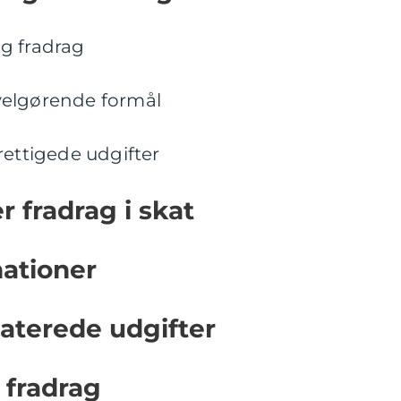
g fradrag
l velgørende formål
rettigede udgifter
r fradrag i skat
nationer
aterede udgifter
 fradrag