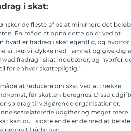
adrag i skat:
 ønsker de fleste af os at minimere det beløb
 staten. Én måde at opnå dette på er ved at
n hvad er fradrag i skat egentlig, og hvorfor
ne artikel vil dykke ned i emnet og give dig 
 hvad fradrag i skat indebærer, og hvorfor d
l for enhver skattepligtig.”
ig måde at reducere din skat ved at trække
indkomst, før skatten beregnes. Disse udgift
ionsbidrag til velgørende organisationer,
nnelsesrelaterede udgifter og meget mere.
skat kan du i sidste ende ende med at betale
e penge til rådighed.