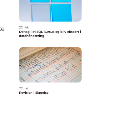
ke
22. feb
Deltag i et SQL kursus og bliv ekspert i
datahåndtering
22. jan
Revision i Slagelse