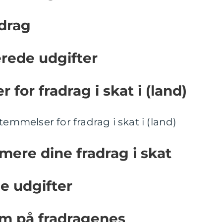
idrag
rede udgifter
 for fradrag i skat i (land)
temmelser for fradrag i skat i (land)
simere dine fradrag i skat
ne udgifter
m på fradragenes