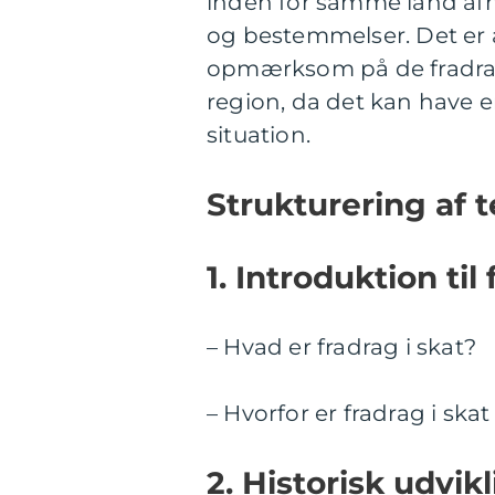
inden for samme land afh
og bestemmelser. Det er 
opmærksom på de fradrag, 
region, da det kan have 
situation.
Strukturering af t
1. Introduktion til
– Hvad er fradrag i skat?
– Hvorfor er fradrag i skat
2. Historisk udvikl