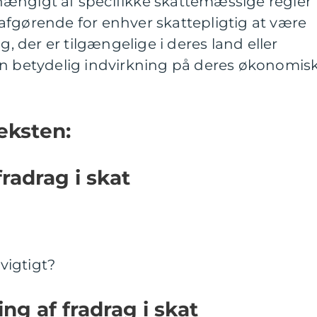
ængigt af specifikke skattemæssige regler
afgørende for enhver skattepligtig at være
der er tilgængelige i deres land eller
en betydelig indvirkning på deres økonomis
eksten:
 fradrag i skat
 vigtigt?
ing af fradrag i skat