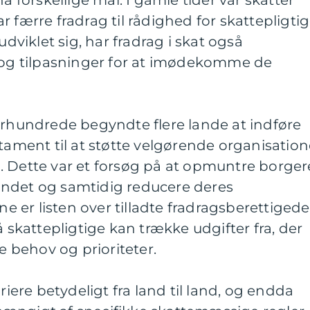
å forskellige mål. I gamle tider var skatter
 færre fradrag til rådighed for skattepligtig
iklet sig, har fradrag i skat også
g tilpasninger for at imødekomme de
århundrede begyndte flere lande at indføre
itament til at støtte velgørende organisation
. Dette var et forsøg på at opmuntre borger
mfundet og samtidig reducere deres
ene er listen over tilladte fradragsberettigede
å skattepligtige kan trække udgifter fra, der
le behov og prioriteter.
riere betydeligt fra land til land, og endda