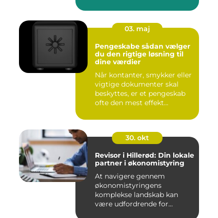
03. maj
Pengeskabe sådan vælger
du den rigtige løsning til
dine værdier
Når kontanter, smykker eller
vigtige dokumenter skal
beskyttes, er et pengeskab
ofte den mest effekt...
30. okt
Revisor i Hillerød: Din lokale
partner i økonomistyring
At navigere gennem
økonomistyringens
komplekse landskab kan
være udfordrende for
mange ...