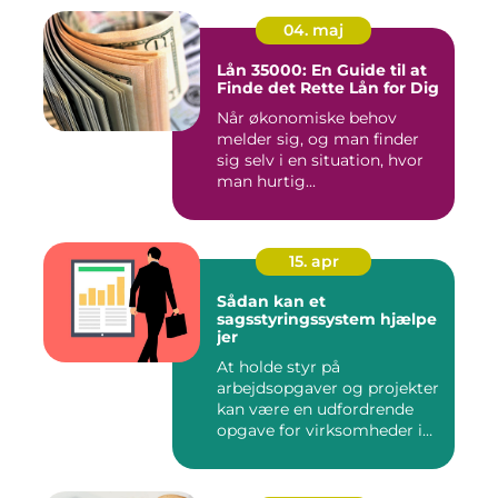
04. maj
Lån 35000: En Guide til at
Finde det Rette Lån for Dig
Når økonomiske behov
melder sig, og man finder
sig selv i en situation, hvor
man hurtig...
15. apr
Sådan kan et
sagsstyringssystem hjælpe
jer
At holde styr på
arbejdsopgaver og projekter
kan være en udfordrende
opgave for virksomheder i
enhve...