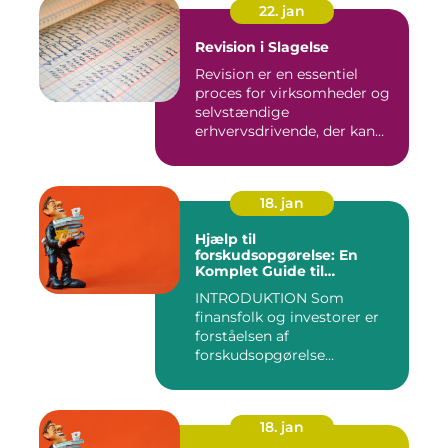
22. jan
Revision i Slagelse
Revision er en essentiel
proces for virksomheder og
selvstændige
erhvervsdrivende, der kan
sikre, at...
18. jan
Hjælp til
forskudsopgørelse: En
Komplet Guide til
Finansfolk og Investorer
INTRODUKTION Som
finansfolk og investorer er
forståelsen af
forskudsopgørelse
afgørende for at kunn...
18. jan