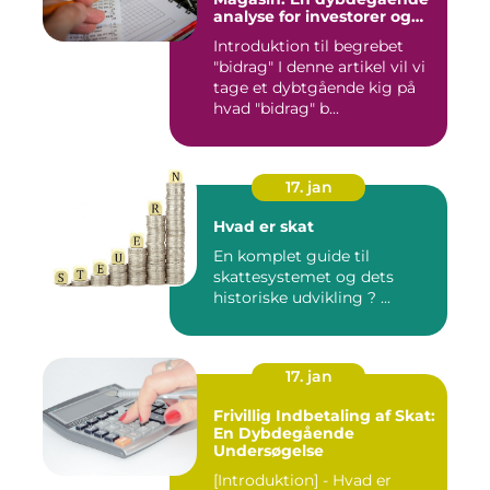
analyse for investorer og
finansfolk
Introduktion til begrebet
"bidrag" I denne artikel vil vi
tage et dybtgående kig på
hvad "bidrag" b...
17. jan
Hvad er skat
En komplet guide til
skattesystemet og dets
historiske udvikling ? ...
17. jan
Frivillig Indbetaling af Skat:
En Dybdegående
Undersøgelse
[Introduktion] - Hvad er