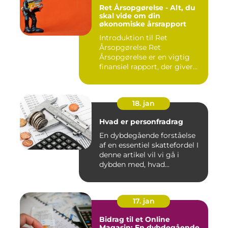
Ret Årsopgørelse - Alt, du
skal vide om din
økonomiske årsrapport
Introduktion til Ret
Årsopgørelse Ret
Årsopgørelse er en vigtig
finansiel rapport, der giver
invest...
18. jan
Hvad er personfradrag
En dybdegående forståelse
af en essentiel skattefordel I
denne artikel vil vi gå i
dybden med, hvad...
17. jan
Bidrag til et Online
Magasin: En dybdegående