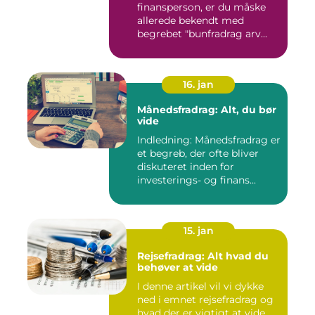
finansperson, er du måske
allerede bekendt med
begrebet "bunfradrag arv...
16. jan
Månedsfradrag: Alt, du bør
vide
Indledning: Månedsfradrag er
et begreb, der ofte bliver
diskuteret inden for
investerings- og finans...
15. jan
Rejsefradrag: Alt hvad du
behøver at vide
I denne artikel vil vi dykke
ned i emnet rejsefradrag og
hvad der er vigtigt at vide