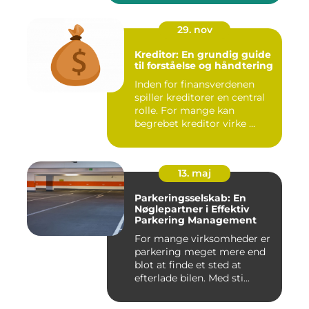
29. nov
Kreditor: En grundig guide
til forståelse og håndtering
Inden for finansverdenen
spiller kreditorer en central
rolle. For mange kan
begrebet kreditor virke ...
13. maj
Parkeringsselskab: En
Nøglepartner i Effektiv
Parkering Management
For mange virksomheder er
parkering meget mere end
blot at finde et sted at
efterlade bilen. Med sti...