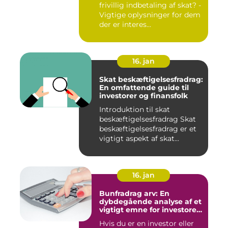
frivillig indbetaling af skat? -
Vigtige oplysninger for dem
der er interes...
16. jan
Skat beskæftigelsesfradrag:
En omfattende guide til
investorer og finansfolk
Introduktion til skat
beskæftigelsesfradrag Skat
beskæftigelsesfradrag er et
vigtigt aspekt af skat...
16. jan
Bunfradrag arv: En
dybdegående analyse af et
vigtigt emne for investorer
og finansfolk
Hvis du er en investor eller