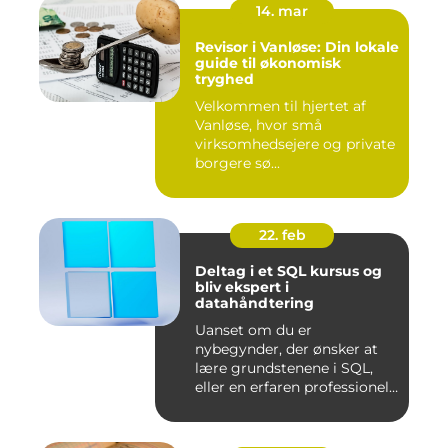
14. mar
Revisor i Vanløse: Din lokale
guide til økonomisk
tryghed
Velkommen til hjertet af
Vanløse, hvor små
virksomhedsejere og private
borgere sø...
22. feb
Deltag i et SQL kursus og
bliv ekspert i
datahåndtering
Uanset om du er
nybegynder, der ønsker at
lære grundstenene i SQL,
eller en erfaren professionel,
de...