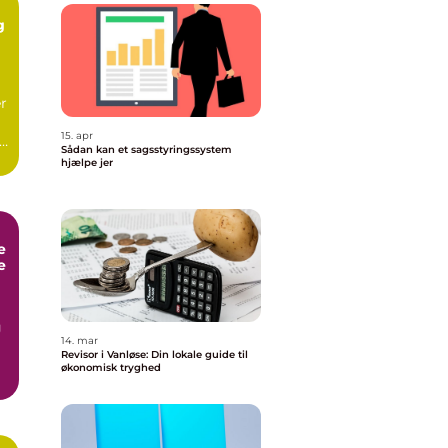
g
er
15. apr
Sådan kan et sagsstyringssystem
hjælpe jer
e
e
g
14. mar
Revisor i Vanløse: Din lokale guide til
økonomisk tryghed