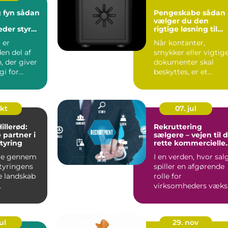
 sådan
Pengeskabe sådan
vælger du den
der styr
rigtige løsning til
e
dine værdier
 er
Når kontanter,
en del af
smykker eller vigtig
, der giver
dokumenter skal
gi for
beskyttes, er et
rksomheder.
pengeskab ofte den
mest effekt...
okt
07. jul
Hillerød:
Rekruttering
 partner i
sælgere – vejen til 
tyring
rette kommercielle
profiler
re gennem
I en verden, hvor sal
tyringens
spiller en afgørende
 landskab
rolle for
virksomheders væks
de for
og overlevels...
ul
29. nov