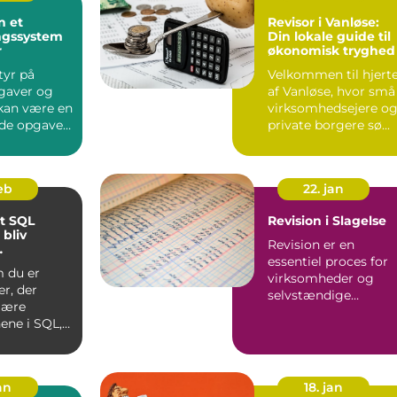
n et
Revisor i Vanløse:
ngssystem
Din lokale guide til
r
økonomisk tryghed
tyr på
Velkommen til hjert
gaver og
af Vanløse, hvor små
 kan være en
virksomhedsejere o
de opgave
private borgere sø...
mheder i
feb
22. jan
et SQL
Revision i Slagelse
 bliv
Revision er en
essentiel proces for
tering
 du er
virksomheder og
r, der
selvstændige
 lære
erhvervsdrivende, de
ene i SQL,
kan sikre, at...
rfaren
l, de...
an
18. jan