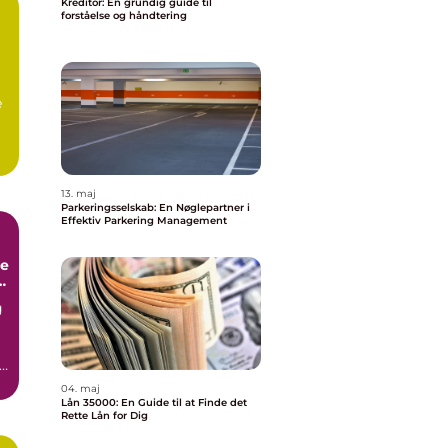
Kreditor: En grundig guide til
forståelse og håndtering
e
13. maj
Parkeringsselskab: En Nøglepartner i
Effektiv Parkering Management
de
g
t
04. maj
Lån 35000: En Guide til at Finde det
Rette Lån for Dig