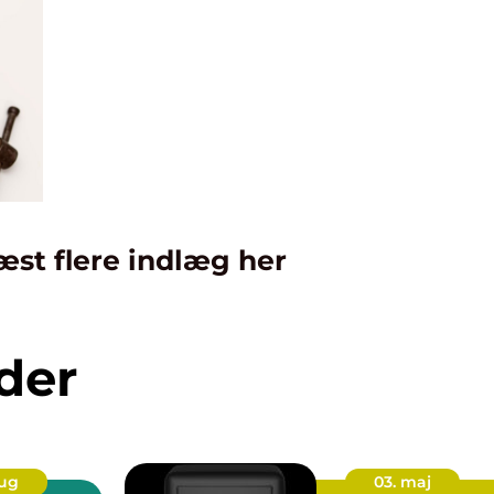
æst flere indlæg her
der
aug
03. maj