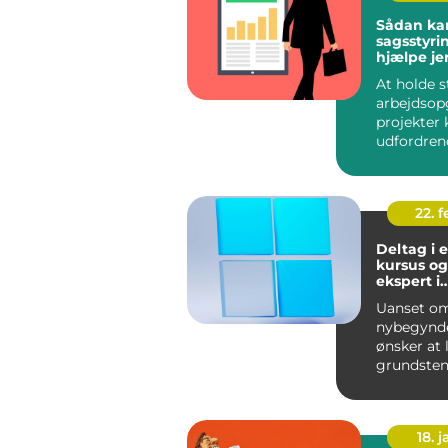
Sådan ka
sagsstyri
hjælpe je
At holde s
arbejdsop
projekter
udfordren
for virkso
enhve...
22. 
Deltag i 
kursus og
ekspert i
datahånd
Uanset om
nybegynde
ønsker at
grundsten
eller en e
professione
18. j