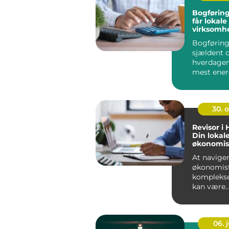
Bogføring fyn
får lokale
virksomhe
på tallen
Bogføring
sjældent d
hverdagen
mest ener
mindre vi
Alligevel...
30. 
Revisor i 
Din lokale
økonomis
At navige
økonomis
komplekse
kan være
udfordren
mange ...
06. j