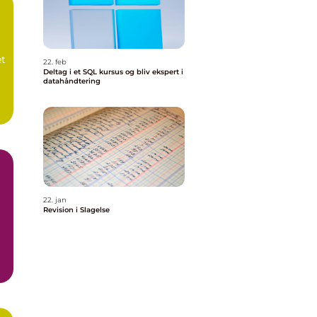
et
22. feb
Deltag i et SQL kursus og bliv ekspert i
datahåndtering
g
22. jan
Revision i Slagelse
r