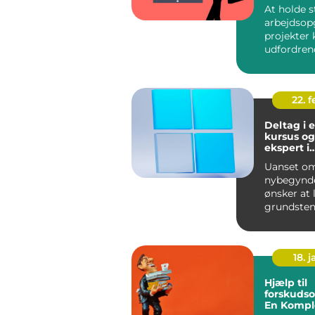
At holde s
arbejdsop
projekter
udfordren
for virkso
enhve...
22. 
Deltag i 
kursus og
ekspert i
datahånd
Uanset om
nybegynde
ønsker at
grundsten
eller en e
professione
18. j
Hjælp til
forskudso
En Komple