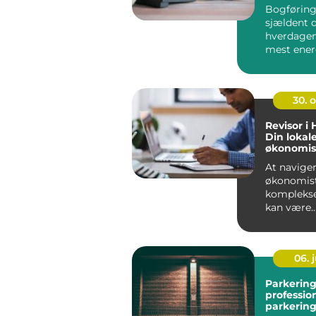
på tallen
Bogføring
sjældent d
hverdagen
mest ener
mindre vi
Alligevel...
30. 
Revisor i 
Din lokale
økonomis
At navige
økonomis
komplekse
kan være
udfordren
mange ...
06. j
Parkering
professio
parkering