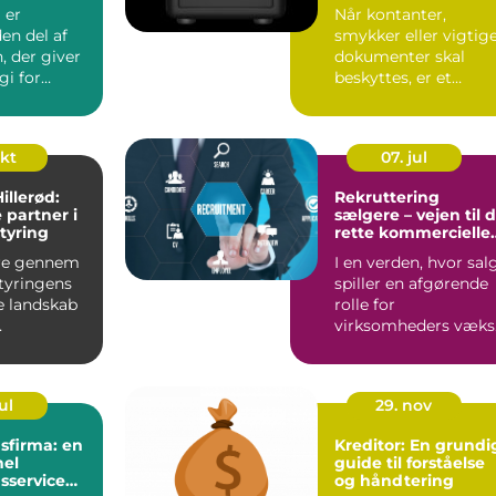
e
dine værdier
 er
Når kontanter,
en del af
smykker eller vigtig
, der giver
dokumenter skal
gi for
beskyttes, er et
rksomheder.
pengeskab ofte den
mest effekt...
okt
07. jul
Hillerød:
Rekruttering
 partner i
sælgere – vejen til 
tyring
rette kommercielle
profiler
re gennem
I en verden, hvor sal
tyringens
spiller en afgørende
 landskab
rolle for
virksomheders væks
de for
og overlevels...
ul
29. nov
sfirma: en
Kreditor: En grundi
nel
guide til forståelse
sservice
og håndtering