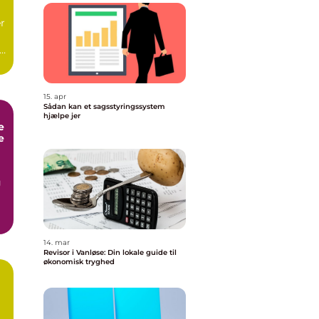
er
15. apr
Sådan kan et sagsstyringssystem
hjælpe jer
e
e
g
14. mar
Revisor i Vanløse: Din lokale guide til
økonomisk tryghed