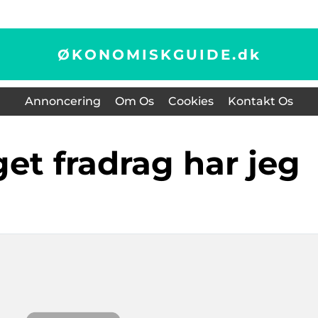
ØKONOMISKGUIDE.
dk
Annoncering
Om Os
Cookies
Kontakt Os
get fradrag har jeg