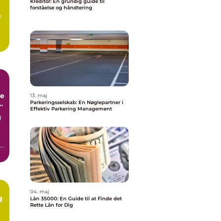
Kreditor: En grundig guide til
forståelse og håndtering
e
de
13. maj
Parkeringsselskab: En Nøglepartner i
Effektiv Parkering Management
g
t
04. maj
g
Lån 35000: En Guide til at Finde det
Rette Lån for Dig