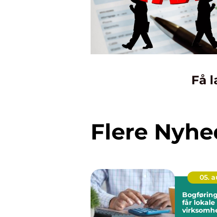
Få l
Flere Nyhe
05. 
Bogføring fyn
får lokale
virksomhe