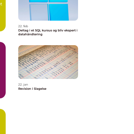
et
g
22. feb
Deltag i et SQL kursus og bliv ekspert i
datahåndtering
r
22. jan
Revision i Slagelse