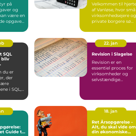
tyr på
Velkommen til hjert
gaver og
af Vanløse, hvor små
 kan være en
virksomhedsejere o
de opgave
private borgere sø...
mheder i
feb
22. jan
et SQL
Revision i Slagelse
 bliv
Revision er en
essentiel proces for
tering
 du er
virksomheder og
r, der
selvstændige
 lære
erhvervsdrivende, de
ene i SQL,
kan sikre, at...
rfaren
l, de...
an
18. jan
Ret Årsopgørelse -
pgørelse:
Alt, du skal vide om
t Guide til
din økonomiske