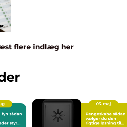
æst flere indlæg her
der
aug
03. maj
 sådan
Pengeskabe sådan
vælger du den
der styr
rigtige løsning til