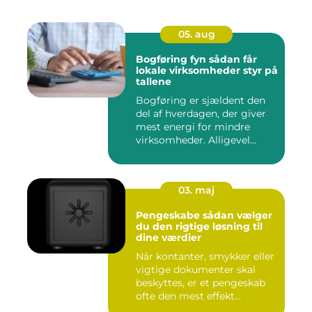
05. aug
Bogføring fyn sådan får
lokale virksomheder styr på
tallene
Bogføring er sjældent den
del af hverdagen, der giver
mest energi for mindre
virksomheder. Alligevel...
03. maj
Pengeskabe sådan vælger
du den rigtige løsning til
dine værdier
Når kontanter, smykker eller
vigtige dokumenter skal
beskyttes, er et pengeskab
ofte den mest effekt...