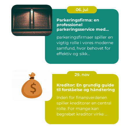
06. jul
Parkeringsfirma: en
professionel
parkeringsservice med
fokus på kundetilfredshed
parkeringsfirmaer spiller en
vigtig rolle i vores moderne
samfund, hvor behovet for
effektiv og sikk...
29. nov
Kreditor: En grundig guide
til forståelse og håndtering
Inden for finansverdenen
spiller kreditorer en central
rolle. For mange kan
begrebet kreditor virke ...