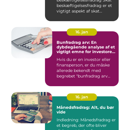
beskæftigelsesfradrag er et
vigtigt aspekt af skat...
16. jan
Bunfradrag arv: En
dybdegående analyse af et
vigtigt emne for investorer
og finansfolk
Hvis du er en investor eller
finansperson, er du måske
allerede bekendt med
begrebet "bunfradrag arv...
16. jan
Månedsfradrag: Alt, du bør
vide
Indledning: Månedsfradrag er
et begreb, der ofte bliver