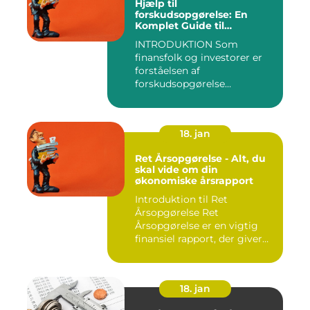
Hjælp til
forskudsopgørelse: En
Komplet Guide til
Finansfolk og Investorer
INTRODUKTION Som
finansfolk og investorer er
forståelsen af
forskudsopgørelse
afgørende for at kunn...
18. jan
Ret Årsopgørelse - Alt, du
skal vide om din
økonomiske årsrapport
Introduktion til Ret
Årsopgørelse Ret
Årsopgørelse er en vigtig
finansiel rapport, der giver
invest...
18. jan