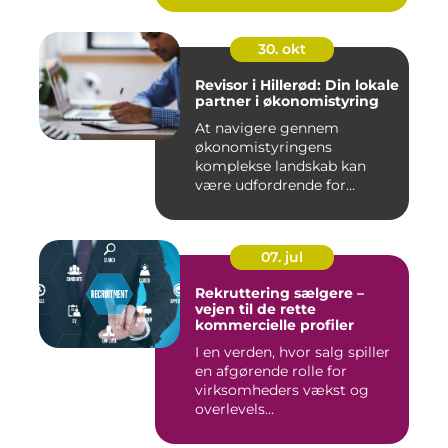
30. okt
Revisor i Hillerød: Din lokale
partner i økonomistyring
At navigere gennem
økonomistyringens
komplekse landskab kan
være udfordrende for
mange ...
07. jul
Rekruttering sælgere –
vejen til de rette
kommercielle profiler
I en verden, hvor salg spiller
en afgørende rolle for
virksomheders vækst og
overlevels...