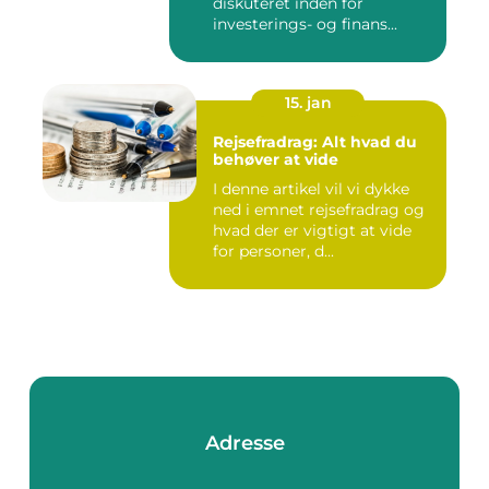
diskuteret inden for
investerings- og finans...
15. jan
Rejsefradrag: Alt hvad du
behøver at vide
I denne artikel vil vi dykke
ned i emnet rejsefradrag og
hvad der er vigtigt at vide
for personer, d...
Adresse