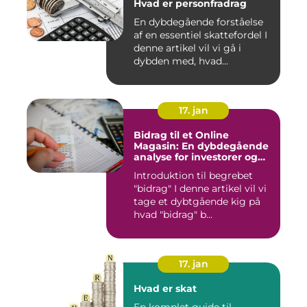
Hvad er personfradrag
En dybdegående forståelse
af en essentiel skattefordel I
denne artikel vil vi gå i
dybden med, hvad...
17. jan
Bidrag til et Online
Magasin: En dybdegående
analyse for investorer og
finansfolk
Introduktion til begrebet
"bidrag" I denne artikel vil vi
tage et dybtgående kig på
hvad "bidrag" b...
17. jan
Hvad er skat
En komplet guide til