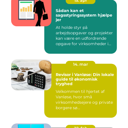
15. apr
Sådan kan et
sagsstyringssystem hjælpe
jer
At holde styr på
arbejdsopgaver og projekter
kan være en udfordrende
opgave for virksomheder i
enhve...
14. mar
Revisor i Vanløse: Din lokale
guide til økonomisk
tryghed
Velkommen til hjertet af
Vanløse, hvor små
virksomhedsejere og private
borgere sø...