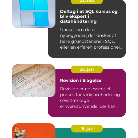
22. feb
Deltag i et SQL kursus og
bliv ekspert i
datahåndtering
Uanset om du er
nybegynder, der ønsker at
lære grundstenene i SQL,
eller en erfaren professionel,
de...
22. jan
Revision i Slagelse
Revision er en essentiel
proces for virksomheder og
selvstændige
erhvervsdrivende, der kan
sikre, at...
18. jan