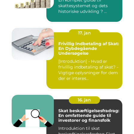
skattesystemet og dets
historiske udvikling ? ...
17. jan
Frivillig Indbetaling af Skat:
En Dybdegående
Undersøgelse
[Introduktion] - Hvad er
frivillig indbetaling af skat? -
Vigtige oplysninger for dem
der er interes...
16. jan
Skat beskæftigelsesfradrag:
En omfattende guide til
investorer og finansfolk
Introduktion til skat
beskæftigelsesfradrag Skat