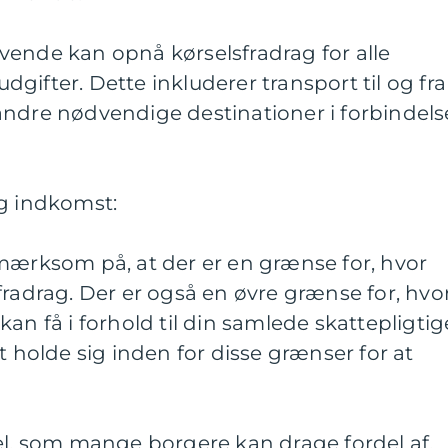
vende kan opnå kørselsfradrag for alle
gifter. Dette inkluderer transport til og fra
andre nødvendige destinationer i forbindels
ig indkomst:
mærksom på, at der er en grænse for, hvor
fradrag. Der er også en øvre grænse for, hvo
an få i forhold til din samlede skattepligtig
t holde sig inden for disse grænser for at
el, som mange borgere kan drage fordel af.