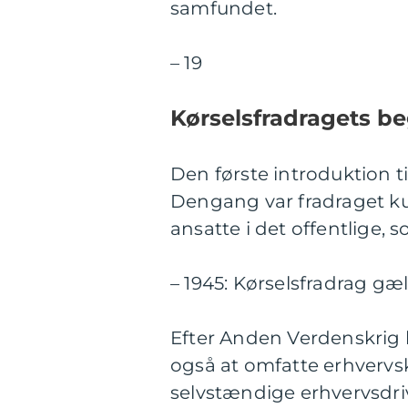
samfundet.
– 19
Kørselsfradragets b
Den første introduktion ti
Dengang var fradraget kun 
ansatte i det offentlige, s
– 1945: Kørselsfradrag gæ
Efter Anden Verdenskrig b
også at omfatte erhvervsk
selvstændige erhvervsdriv