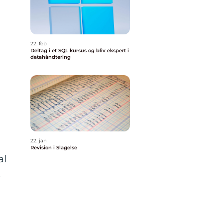
22. feb
Deltag i et SQL kursus og bliv ekspert i
datahåndtering
22. jan
Revision i Slagelse
al
,