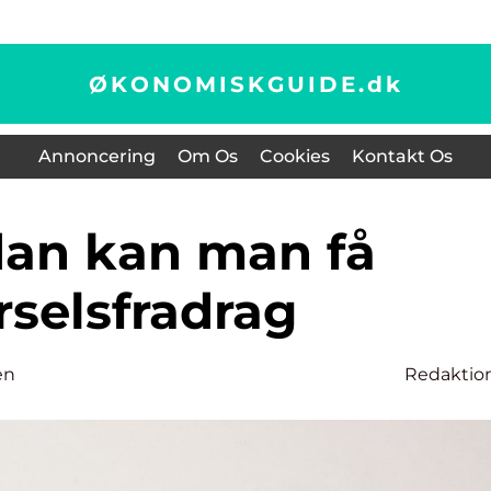
ØKONOMISKGUIDE.
dk
Annoncering
Om Os
Cookies
Kontakt Os
rselsfradrag
en
Redaktio