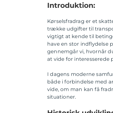
Introduktion:
Kørselsfradrag er et skat
trække udgifter til transp
vigtigt at kende til betin
have en stor indflydelse 
gennemgår vi, hvornår du 
at vide for interesserede 
I dagens moderne samfun
både i forbindelse med arb
vide, om man kan få fradra
situationer.
Historisk udviklin