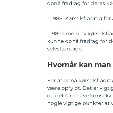
opnå fradrag for deres kø
– 1988: Kørselsfradrag for
I 1980’erne blev kørselsfr
kunne opnå fradrag for de
selvstændige.
Hvornår kan man f
For at opnå kørselsfradrag
være opfyldt. Det er vig
da det kan have konsekven
nogle vigtige punkter a