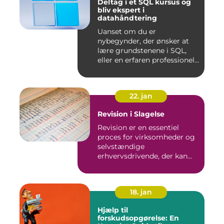
Deltag i et SQL kursus og
bliv ekspert i
datahåndtering
Uanset om du er
nybegynder, der ønsker at
lære grundstenene i SQL,
eller en erfaren professionel,
de...
22. jan
Revision i Slagelse
Revision er en essentiel
proces for virksomheder og
selvstændige
erhvervsdrivende, der kan
sikre, at...
18. jan
Hjælp til
forskudsopgørelse: En