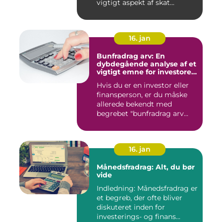
vigtigt aspekt af skat...
16. jan
Bunfradrag arv: En
dybdegående analyse af et
vigtigt emne for investorer
og finansfolk
Hvis du er en investor eller
finansperson, er du måske
allerede bekendt med
begrebet "bunfradrag arv...
16. jan
Månedsfradrag: Alt, du bør
vide
Indledning: Månedsfradrag er
et begreb, der ofte bliver
diskuteret inden for
investerings- og finans...