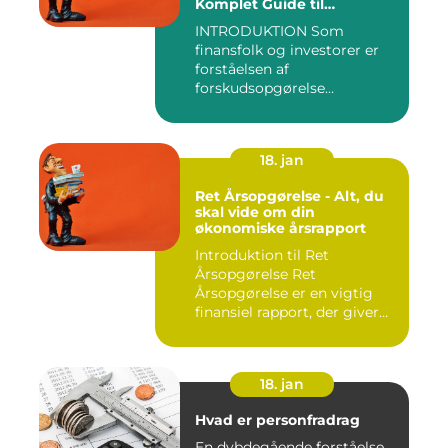
Komplet Guide til
Finansfolk og Investorer
INTRODUKTION Som
finansfolk og investorer er
forståelsen af
forskudsopgørelse
afgørende for at kunn...
18. jan
Ret Årsopgørelse - Alt, du
skal vide om din
økonomiske årsrapport
Introduktion til Ret
Årsopgørelse Ret
Årsopgørelse er en vigtig
finansiel rapport, der giver
invest...
18. jan
Hvad er personfradrag
En dybdegående forståelse