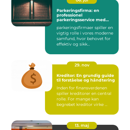
06. jul
Parkeringsfirma: en
professionel
parkeringsservice med
fokus på kundetilfredshed
parkeringsfirmaer spiller en
vigtig rolle i vores moderne
samfund, hvor behovet for
effektiv og sikk...
29. nov
Kreditor: En grundig guide
til forståelse og håndtering
Inden for finansverdenen
spiller kreditorer en central
rolle. For mange kan
begrebet kreditor virke ...
13. maj