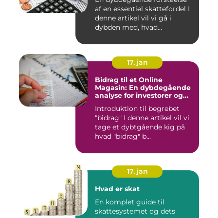
af en essentiel skattefordel I
denne artikel vil vi gå i
dybden med, hvad...
17. jan
Bidrag til et Online
Magasin: En dybdegående
analyse for investorer og
finansfolk
Introduktion til begrebet
"bidrag" I denne artikel vil vi
tage et dybtgående kig på
hvad "bidrag" b...
17. jan
Hvad er skat
En komplet guide til
skattesystemet og dets