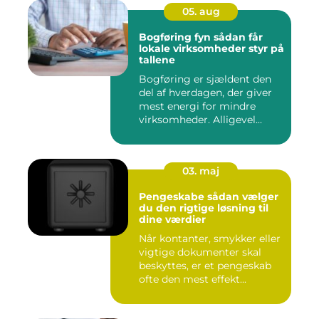
05. aug
Bogføring fyn sådan får
lokale virksomheder styr på
tallene
Bogføring er sjældent den
del af hverdagen, der giver
mest energi for mindre
virksomheder. Alligevel...
03. maj
Pengeskabe sådan vælger
du den rigtige løsning til
dine værdier
Når kontanter, smykker eller
vigtige dokumenter skal
beskyttes, er et pengeskab
ofte den mest effekt...