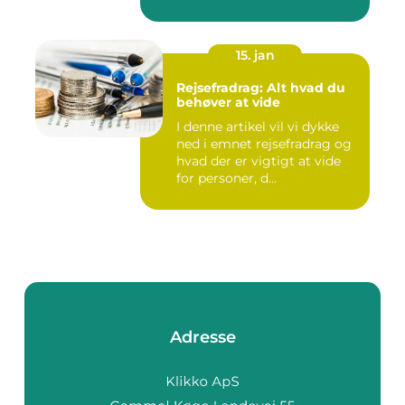
15. jan
Rejsefradrag: Alt hvad du
behøver at vide
I denne artikel vil vi dykke
ned i emnet rejsefradrag og
hvad der er vigtigt at vide
for personer, d...
Adresse