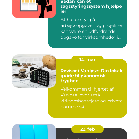
Sådan kan et
sagsstyringssystem hjælpe
jer
At holde styr på
arbejdsopgaver og projekter
kan være en udfordrende
opgave for virksomheder i
enhve...
14. mar
Revisor i Vanløse: Din lokale
guide til økonomisk
tryghed
Velkommen til hjertet af
Vanløse, hvor små
virksomhedsejere og private
borgere sø...
22. feb