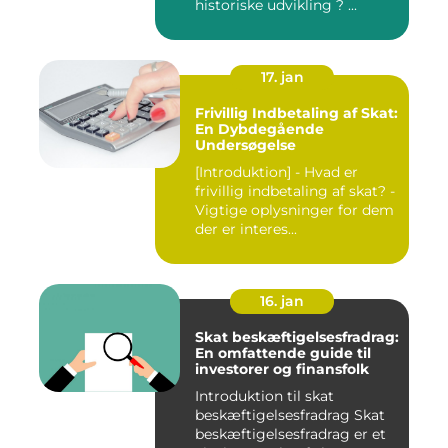
historiske udvikling ? ...
17. jan
Frivillig Indbetaling af Skat:
En Dybdegående
Undersøgelse
[Introduktion] - Hvad er
frivillig indbetaling af skat? -
Vigtige oplysninger for dem
der er interes...
16. jan
Skat beskæftigelsesfradrag:
En omfattende guide til
investorer og finansfolk
Introduktion til skat
beskæftigelsesfradrag Skat
beskæftigelsesfradrag er et